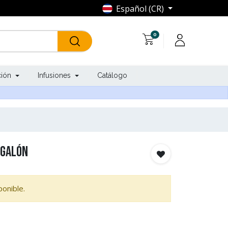
Español (CR)
0
ción
Infusiones
Catálogo
 Galón
onible.